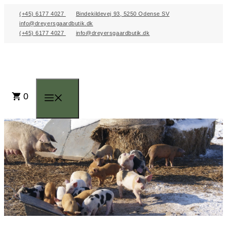
Hop
(+45) 6177 4027
Bindekildevej 93, 5250 Odense SV
til
info@dreyersgaardbutik.dk
(+45) 6177 4027
info@dreyersgaardbutik.dk
indhold
0
Menu