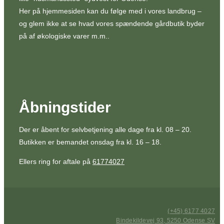
Her på hjemmesiden kan du følge med i vores landbrug –
og glem ikke at se hvad vores spændende gårdbutik byder
på af økologiske varer m.m..
Åbningstider
Der er åbent for selvbetjening alle dage fra kl. 08 – 20.
Butikken er bemandet onsdag fra kl. 16 – 18.
Ellers ring for aftale på
61774027
(+45) 6177 4027
Bindekildevej 93, 5250 Odense SV